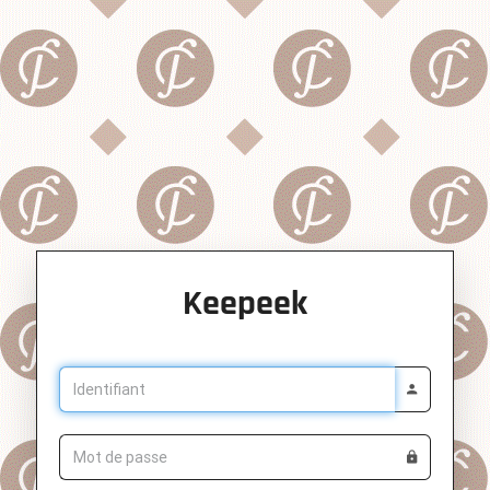
Keepeek
Identifiant
Mot de passe